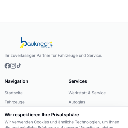
Ihr zuverlässiger Partner für Fahrzeuge und Service.
Navigation
Services
Startseite
Werkstatt & Service
Fahrzeuge
Autoglas
Über uns
Mietfahrzeuge
Wir respektieren Ihre Privatsphäre
Team
Zusatzleistungen
Wir verwenden Cookies und ähnliche Technologien, um Ihnen
die bestmögliche Erfahrung auf unserer Website zu bieten.